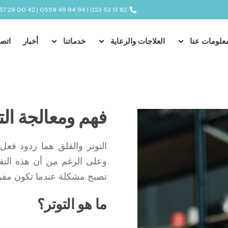
82 13 53 023 | 94 84 49 0559 | 42 00 29 0557
علومات عنا
العلاجات والرعاية
خدماتنا
أخبار
اتص
فهم ومعالجة الت
التوتر والقلق هما ردود فعل
وعلى الرغم من أن هذه التفا
تصبح مشكلة عندما تكون مفرطة
ما هو التوتر؟