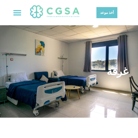
أخذ موعد
غرفة