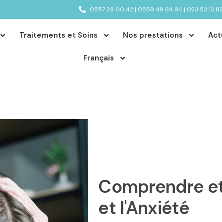
0557 29 00 42 | 0559 49 84 94 | 023 53 13 8
Traitements et Soins
Nos prestations
Act
Français
Comprendre et 
et l'Anxiété