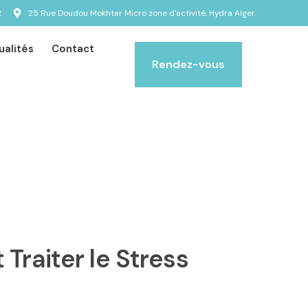
2
25 Rue Doudou Mokhtar Micro zone d'activité, Hydra Alger
ualités
Contact
Rendez-vous
Traiter le Stress